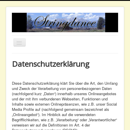
Navigation
an/aus
Home
Datenschutzerklärung
Band
Termine
Diese Datenschutzerklärung klärt Sie über die Art, den Umfang
Medien
und Zweck der Verarbeitung von personenbezogenen Daten
(nachfolgend kurz „Daten“) innerhalb unseres Onlineangebotes
Galerie
und der mit ihm verbundenen Webseiten, Funktionen und
Inhalte sowie externen Onlinepräsenzen, wie z.B. unser Social
Kontakt
Media Profile auf (nachfolgend gemeinsam bezeichnet als
„Onlineangebot“). Im Hinblick auf die verwendeten
Impressum
Begrifflichkeiten, wie z.B. „Verarbeitung“ oder „Verantwortlicher“
verweisen wir auf die Definitionen im Art. 4 der
EU-DSGVO