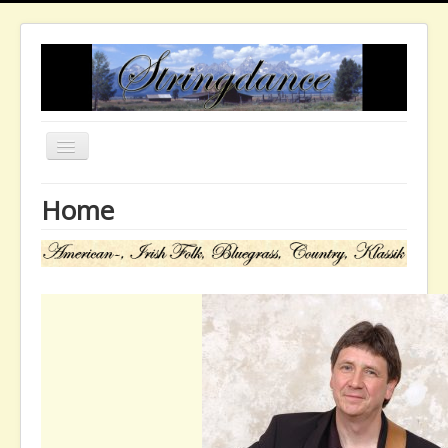
Navigation
an/aus
Home
Home
Band
Termine
Medien
Galerie
Kontakt
Impressum
EU-DSGVO